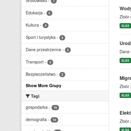
Środowisko
-
7
Wody
Edukacja
-
5
Zbiór 
Kultura
-
4
XLSX
Sport i turystyka
-
4
Urod
Dane przestrzenne
-
3
Dane 
XLSX
Transport
-
3
Bezpieczeństwo
-
2
Migr
Show More Grupy
Zbiór
Tagi
XLSX
gospodarka
-
16
Elek
demografia
-
10
Zbiór 
XLSX