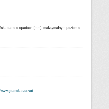
dańsku dane o opadach [mm], maksymalnym poziomie
//www.gdansk.pl/urzad-