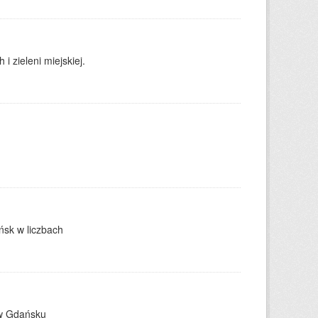
 zieleni miejskiej.
ńsk w liczbach
 w Gdańsku