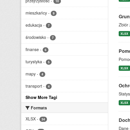
przejrzystość
-
10
mieszkańcy
-
9
Grun
Zbiór 
edukacja
-
7
XLSX
środowisko
-
7
finanse
-
6
Pomo
Pomoc
turystyka
-
5
XLSX
mapy
-
4
Ochr
transport
-
4
Staty
Show More Tagi
XLSX
Formats
XLSX
-
Docho
34
Dane 