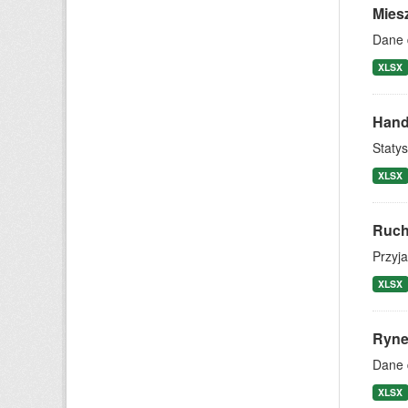
Mies
Dane 
XLSX
Hand
Statys
XLSX
Ruch
Przyj
XLSX
Ryne
Dane 
XLSX