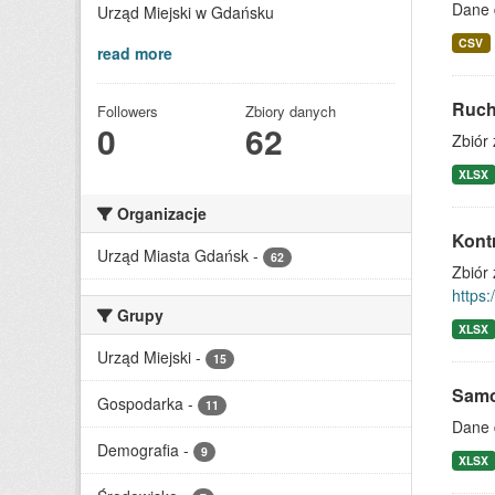
Dane 
Urząd Miejski w Gdańsku
CSV
read more
Ruch
Followers
Zbiory danych
0
62
Zbiór
XLSX
Organizacje
Kontr
Urząd Miasta Gdańsk
-
62
Zbiór 
https:
Grupy
XLSX
Urząd Miejski
-
15
Samo
Gospodarka
-
11
Dane 
Demografia
-
9
XLSX