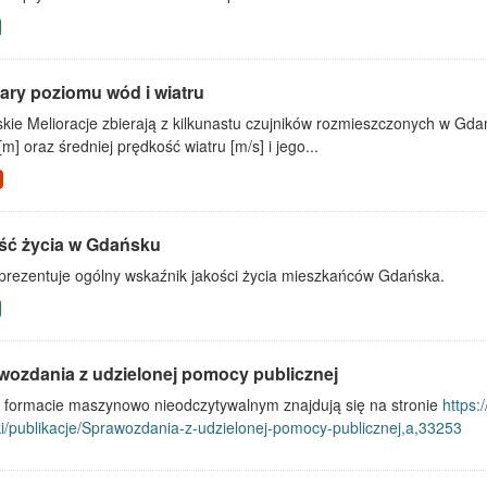
ary poziomu wód i wiatru
kie Melioracje zbierają z kilkunastu czujników rozmieszczonych w G
m] oraz średniej prędkość wiatru [m/s] i jego...
ść życia w Gdańsku
 prezentuje ogólny wskaźnik jakości życia mieszkańców Gdańska.
wozdania z udzielonej pomocy publicznej
 w formacie maszynowo nieodczytywalnym znajdują się na stronie
https:
ki/publikacje/Sprawozdania-z-udzielonej-pomocy-publicznej,a,33253