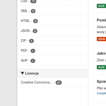
CSV
-
17
XLSX
XML
-
5
Pomi
HTML
-
3
Gdańs
JSON
-
3
wody [
JSON
ZIP
-
3
PDF
-
1
Jako
Zbiór
SHP
-
1
XLSX
Licencje
Spra
Creative Commons...
-
61
Pliki
miejs