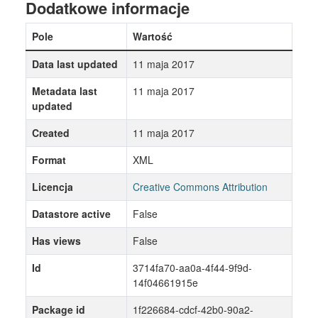
Dodatkowe informacje
Pole
Wartość
Data last updated
11 maja 2017
Metadata last
11 maja 2017
updated
Created
11 maja 2017
Format
XML
Licencja
Creative Commons Attribution
Datastore active
False
Has views
False
Id
3714fa70-aa0a-4f44-9f9d-
14f04661915e
Package id
1f226684-cdcf-42b0-90a2-