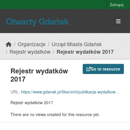
Skip to main content
Zaloguj
Otwarty Gdańsk
Organizacje
Urząd Miasta Gdańsk
Rejestr wydatków
Rejestr wydatków 2017
Rejestr wydatków
Go to resource
2017
URL:
https://www.gdansk.pl/files/xml/publikacja-wydatkow-2017.xml
Rejestr wydatków 2017
There are no views created for this resource yet.