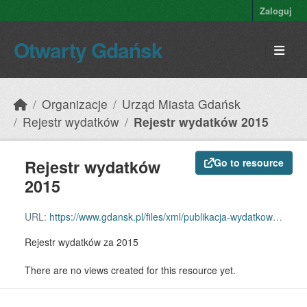
Skip to main content
Zaloguj
Otwarty Gdańsk
Organizacje
Urząd Miasta Gdańsk
Rejestr wydatków
Rejestr wydatków 2015
Rejestr wydatków
Go to resource
2015
URL:
https://www.gdansk.pl/files/xml/publikacja-wydatkow-2015.xml
Rejestr wydatków za 2015
There are no views created for this resource yet.