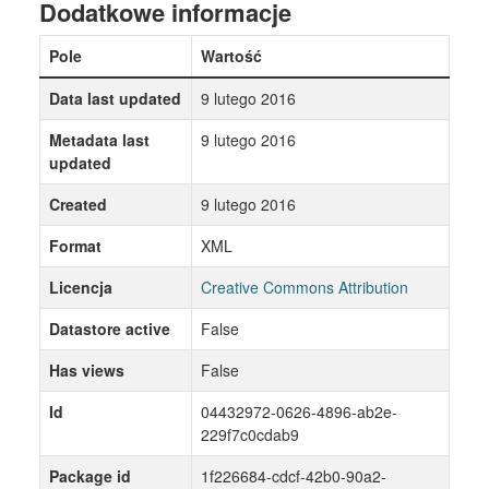
Dodatkowe informacje
Pole
Wartość
Data last updated
9 lutego 2016
Metadata last
9 lutego 2016
updated
Created
9 lutego 2016
Format
XML
Licencja
Creative Commons Attribution
Datastore active
False
Has views
False
Id
04432972-0626-4896-ab2e-
229f7c0cdab9
Package id
1f226684-cdcf-42b0-90a2-