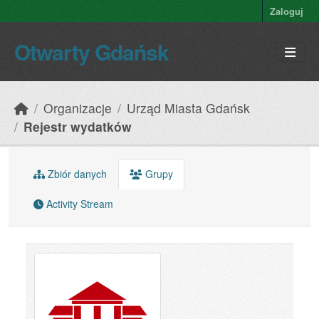
Skip to main content
Zaloguj
Otwarty Gdańsk
Organizacje
Urząd Miasta Gdańsk
Rejestr wydatków
Zbiór danych
Grupy
Activity Stream