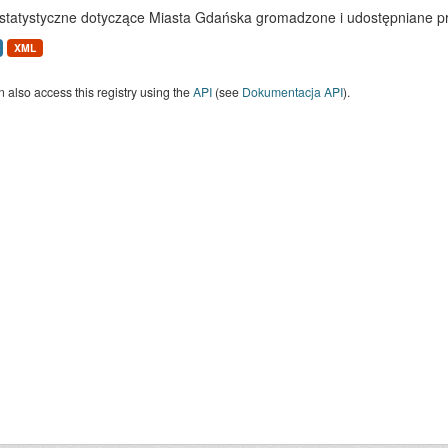
statystyczne dotyczące Miasta Gdańska gromadzone i udostępniane p
XML
 also access this registry using the
API
(see
Dokumentacja API
).