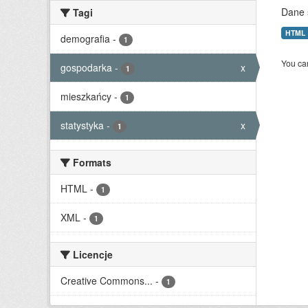
Dane 
Tagi
HTML
demografia
-
1
You can
gospodarka
-
x
1
mieszkańcy
-
1
statystyka
-
x
1
Formats
HTML
-
1
XML
-
1
Licencje
Creative Commons...
-
1