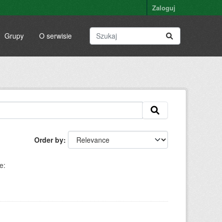
Zaloguj
Grupy
O serwisie
Order by
e: