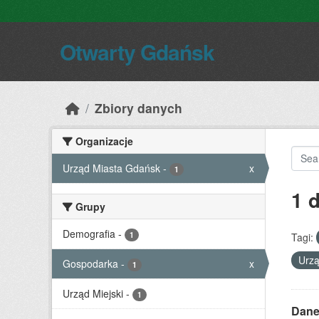
Skip to main content
Otwarty Gdańsk
Zbiory danych
Organizacje
Urząd Miasta Gdańsk
-
x
1
1 
Grupy
Demografia
-
1
Tagi:
Urz
Gospodarka
-
x
1
Urząd Miejski
-
1
Dane