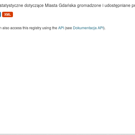
statystyczne dotyczące Miasta Gdańska gromadzone i udostępniane p
XML
 also access this registry using the
API
(see
Dokumentacja API
).