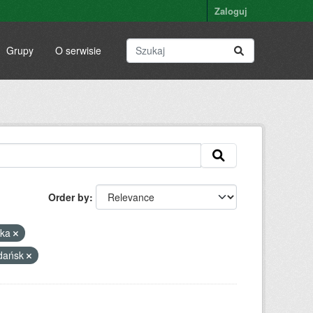
Zaloguj
Grupy
O serwisie
Order by
rka
Gdańsk