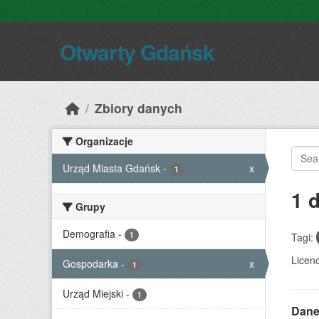
Skip to main content
Otwarty Gdańsk
Zbiory danych
Organizacje
Urząd Miasta Gdańsk
-
x
1
1 
Grupy
Demografia
-
1
Tagi:
Licenc
Gospodarka
-
x
1
Urząd Miejski
-
1
Dane