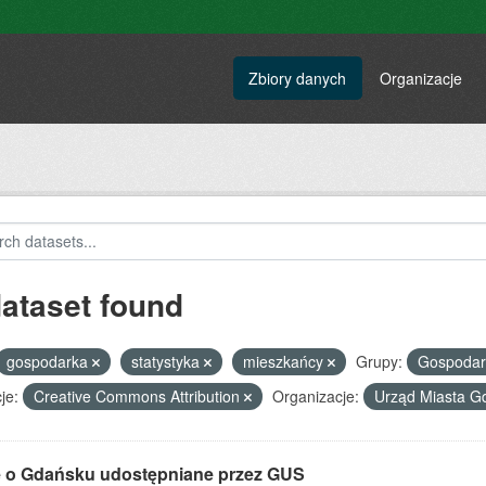
Zbiory danych
Organizacje
dataset found
gospodarka
statystyka
mieszkańcy
Grupy:
Gospoda
je:
Creative Commons Attribution
Organizacje:
Urząd Miasta 
 o Gdańsku udostępniane przez GUS