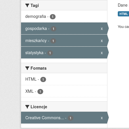
Dane 
Tagi
HTML
demografia
-
1
You can
gospodarka
-
x
1
mieszkańcy
-
x
1
statystyka
-
x
1
Formats
HTML
-
1
XML
-
1
Licencje
Creative Commons...
-
x
1