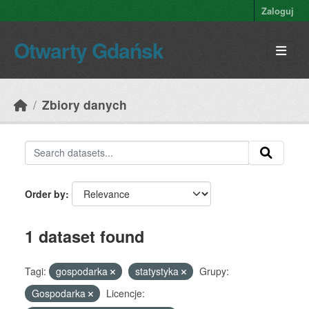
Skip to main content
Zaloguj
Otwarty Gdańsk
Zbiory danych
Order by
1 dataset found
Tagi:
gospodarka
statystyka
Grupy:
Gospodarka
Licencje: