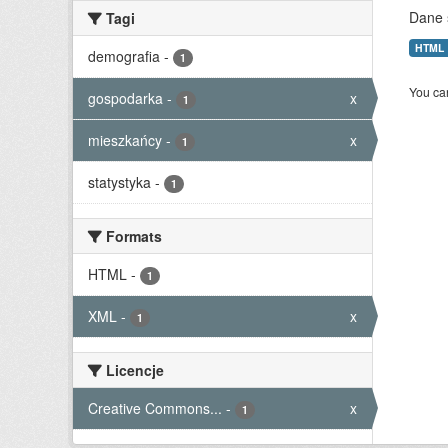
Dane 
Tagi
HTML
demografia
-
1
You can
gospodarka
-
x
1
mieszkańcy
-
x
1
statystyka
-
1
Formats
HTML
-
1
XML
-
x
1
Licencje
Creative Commons...
-
x
1