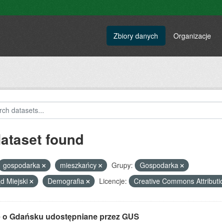
Zbiory danych
Organizacje
dataset found
gospodarka
mieszkańcy
Grupy:
Gospodarka
d Miejski
Demografia
Licencje:
Creative Commons Attribut
 o Gdańsku udostępniane przez GUS