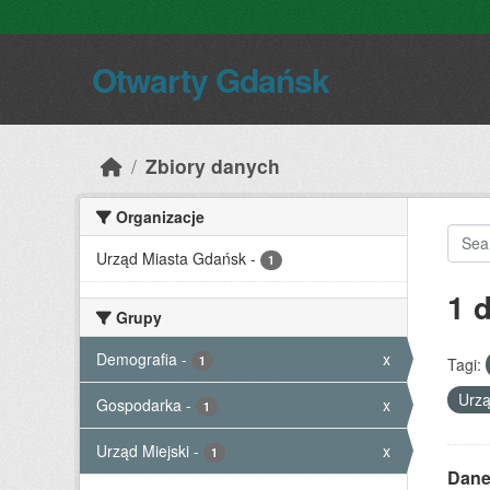
Skip to main content
Otwarty Gdańsk
Zbiory danych
Organizacje
Urząd Miasta Gdańsk
-
1
1 
Grupy
Demografia
-
x
1
Tagi:
Urzą
Gospodarka
-
x
1
Urząd Miejski
-
x
1
Dane