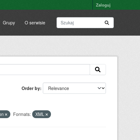
Zaloguj
Grupy
O serwisie
Order by
ion
Formats:
XML