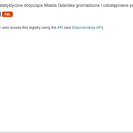
statystyczne dotyczące Miasta Gdańska gromadzone i udostępniane p
XML
 also access this registry using the
API
(see
Dokumentacja API
).