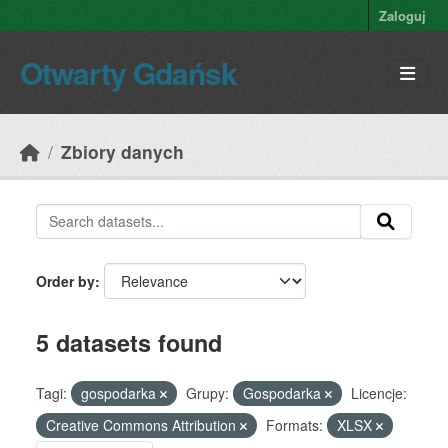
Skip to main content
Zaloguj
Otwarty Gdańsk
Zbiory danych
Order by
5 datasets found
Tagi:
gospodarka
Grupy:
Gospodarka
Licencje:
Creative Commons Attribution
Formats:
XLSX