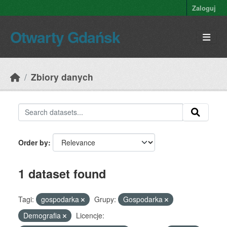
Skip to main content
Zaloguj
Otwarty Gdańsk
Zbiory danych
Order by
1 dataset found
Tagi:
gospodarka
Grupy:
Gospodarka
Demografia
Licencje: