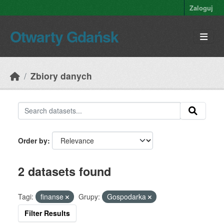
Skip to main content
Zaloguj
Otwarty Gdańsk
Zbiory danych
Order by
2 datasets found
Tagi:
finanse
Grupy:
Gospodarka
Filter Results