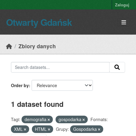
Skip to main content
Zaloguj
Otwarty Gdańsk
Zbiory danych
Order by
1 dataset found
Tagi:
demografia
gospodarka
Formats:
XML
HTML
Grupy:
Gospodarka