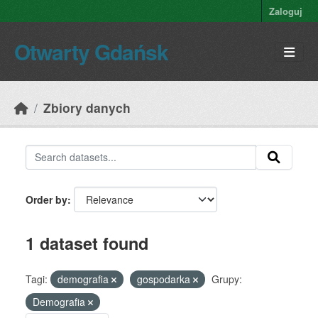
Skip to main content
Zaloguj
Otwarty Gdańsk
Zbiory danych
Order by
1 dataset found
Tagi:
demografia
gospodarka
Grupy:
Demografia