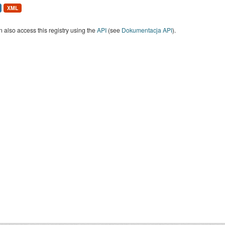
XML
 also access this registry using the
API
(see
Dokumentacja API
).