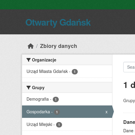
Skip to main content
Otwarty Gdańsk
Zbiory danych
Organizacje
Urząd Miasta Gdańsk
-
1
1 
Grupy
Demografia
-
1
Grupy
Gospodarka
-
x
1
Dane
Urząd Miejski
-
1
Dane 