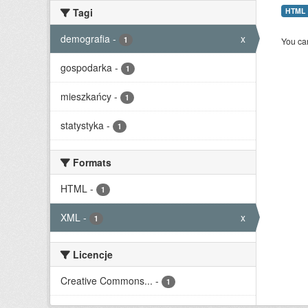
Tagi
HTML
demografia
-
x
1
You can
gospodarka
-
1
mieszkańcy
-
1
statystyka
-
1
Formats
HTML
-
1
XML
-
x
1
Licencje
Creative Commons...
-
1