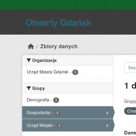
Skip to main content
Otwarty Gdańsk
Zbiory danych
Organizacje
Urząd Miasta Gdańsk
-
1
1 
Grupy
Demografia
-
1
Grupy
Crea
Gospodarka
-
x
1
Urząd Miejski
-
x
1
Dane