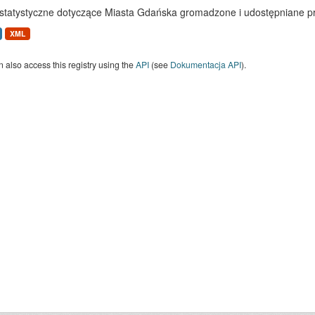
statystyczne dotyczące Miasta Gdańska gromadzone i udostępniane p
XML
 also access this registry using the
API
(see
Dokumentacja API
).