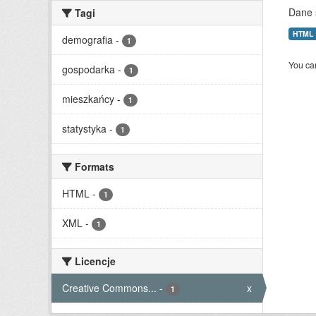
Dane 
Tagi
HTML
demografia
-
1
You can
gospodarka
-
1
mieszkańcy
-
1
statystyka
-
1
Formats
HTML
-
1
XML
-
1
Licencje
Creative Commons...
-
x
1